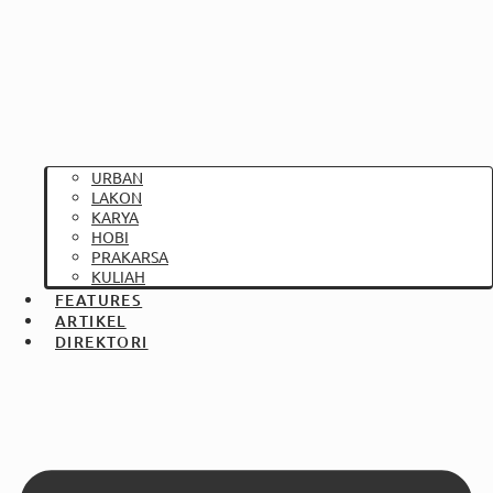
URBAN
LAKON
KARYA
HOBI
PRAKARSA
KULIAH
FEATURES
ARTIKEL
DIREKTORI