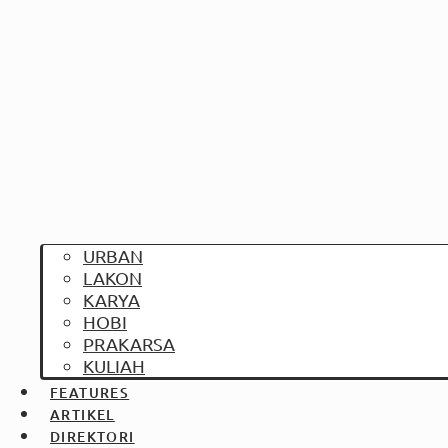
URBAN
LAKON
KARYA
HOBI
PRAKARSA
KULIAH
FEATURES
ARTIKEL
DIREKTORI