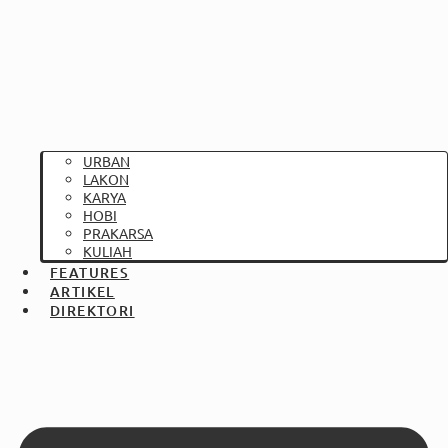
URBAN
LAKON
KARYA
HOBI
PRAKARSA
KULIAH
FEATURES
ARTIKEL
DIREKTORI