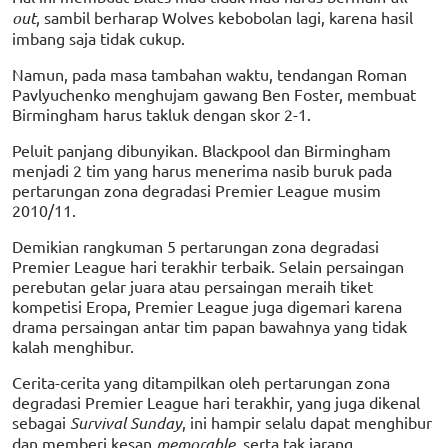
out
, sambil berharap Wolves kebobolan lagi, karena hasil
imbang saja tidak cukup.
Namun, pada masa tambahan waktu, tendangan Roman
Pavlyuchenko menghujam gawang Ben Foster, membuat
Birmingham harus takluk dengan skor 2-1.
Peluit panjang dibunyikan. Blackpool dan Birmingham
menjadi 2 tim yang harus menerima nasib buruk pada
pertarungan zona degradasi Premier League musim
2010/11.
Demikian rangkuman 5 pertarungan zona degradasi
Premier League hari terakhir terbaik. Selain persaingan
perebutan gelar juara atau persaingan meraih tiket
kompetisi Eropa, Premier League juga digemari karena
drama persaingan antar tim papan bawahnya yang tidak
kalah menghibur.
Cerita-cerita yang ditampilkan oleh pertarungan zona
degradasi Premier League hari terakhir, yang juga dikenal
sebagai
Survival Sunday
, ini hampir selalu dapat menghibur
dan memberi kesan
memorable
, serta tak jarang