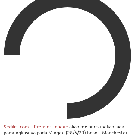
Sediksi.com
–
Premier League
akan melangsungkan laga
pamungkasnya pada Minggu (28/5/23) besok. Manchester