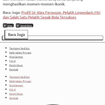
menghasilkan momen-momen ikonik.
Baca Juga:
Profil Sir Alex Ferguson, Pelatih Legendaris MU
dan Salah Satu Pelatih Sepak Bola Tersukses
blog
Sepak Bola
Baca Juga
Tentang Sediksi
Kebijakan Privasi
Disclaimer
F.A.Q
Kontribusi
Kontak
Tentang Sediksi
Kebijakan Privasi
Disclaimer
F.A.Q
Kontribusi
Kontak