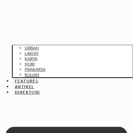
URBAN
LAKON
KARYA
HOBI
PRAKARSA
KULIAH
FEATURES
ARTIKEL
DIREKTORI