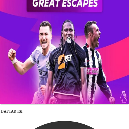
DAFTAR ISI