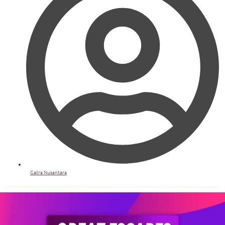
Gatra Nusantara