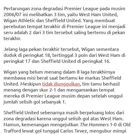
Pertarungan zona degradasi Premier League pada musim
2006/07 ini melibatkan 3 tim, yaitu West Ham United,
Wigan Athletic dan Sheffield United. Yang membuat
perebutan tempat terakhir di Premier League ini menjadi
seru adalah 2 dari 3 tim tersebut saling bertemu di pekan
terakhir.
Jelang laga pekan terakhir tersebut, Wigan sementara
duduk di peringkat 18, tertinggal 3 poin dari West Ham di
peringkat 17 dan Sheffield United di peringkat 16.
Wigan yang belum menang dalam 8 laga terakhirnya
membawa misi berat saat bertamu ke markas Sheffield
United. Meskipun
tidak diunggulkan
, tim tamu berhasil
menang dengan skor 2-1 dan mengamankan tempat
mereka di Premier League musim depan setelah unggul
jumlah selisih gol sebanyak 1.
Sheffield United sebenarnya masih berpeluang lolos dari
zona degradasi karena unggul selisih gol atas West Ham.
Namun, kemenangan mengejutkan
The Hammers
1-0 di Old
Trafford lewat gol tunggal Carlos Tevez, mengubur mimpi