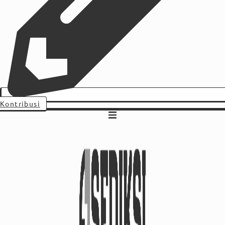
Kontribusi