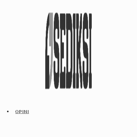
OPINI