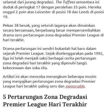
selamat dari jurang degradasi.
The Toffees
sementara ini
duduk di peringkat 17 dengan perolehan 33 poin. Mereka
unggul 2 poin atas Leicester di posisi 18 dan Leeds di posisi
19.
Pekan 38 besok, yang seluruh laganya akan dimainkan
secara bersamaan, berpeluang besar mempersembahkan
drama seru pertarungan zona degradasi Premier League di
hari terakhir.
Drama pertarungan ini sendiri bukanlah hal baru dalam
sejarah Premier League. Sejak diselenggarakan pada 1992,
liga ini telah menjadi saksi berbagai cerita pertarungan
zona degradasi hari terakhir yang dipenuhi tangis
kekecewaan dan suka cita.
Artikel ini akan mencoba merangkum beberapa musim
yang menyajikan pertarungan zona degradasi Premier
League hari terakhir paling seru dan
memorable
.
5 Pertarungan Zona Degradasi
Premier League Hari Terakhir