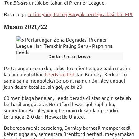
The Blades
untuk bertahan di Premier League.
Baca Juga:
6 Tim yang Paling Banyak Terdegradasi dari EPL
Musim 2021/22
Gambar: Premier League
Pertarungan zona degradasi Premier League pada musim
lalu ini melibatkan
Leeds United
dan Burnley. Kedua tim
sama-sama mengoleksi 35 poin, namun Burnley unggul
jauh dalam total selisih gol, yaitu 20.
60 menit laga berjalan, Leeds berada di atas angin setelah
berhasil unggul atas Brentford lewat gol Raphinha,
sementara Burnley yang bermain di kandang sendiri
tertinggal 2-0 dari Newcastle United.
Beberapa menit berselang, Burnley berhasil memperkecil
ketertinggalan, sementara Brentford berhasil menyamakan