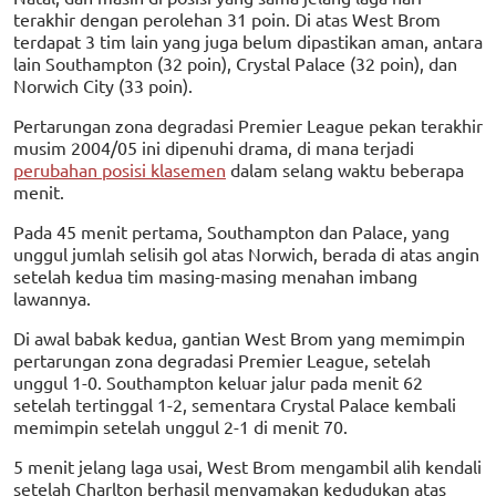
terakhir dengan perolehan 31 poin. Di atas West Brom
terdapat 3 tim lain yang juga belum dipastikan aman, antara
lain Southampton (32 poin), Crystal Palace (32 poin), dan
Norwich City (33 poin).
Pertarungan zona degradasi Premier League pekan terakhir
musim 2004/05 ini dipenuhi drama, di mana terjadi
perubahan posisi klasemen
dalam selang waktu beberapa
menit.
Pada 45 menit pertama, Southampton dan Palace, yang
unggul jumlah selisih gol atas Norwich, berada di atas angin
setelah kedua tim masing-masing menahan imbang
lawannya.
Di awal babak kedua, gantian West Brom yang memimpin
pertarungan zona degradasi Premier League, setelah
unggul 1-0. Southampton keluar jalur pada menit 62
setelah tertinggal 1-2, sementara Crystal Palace kembali
memimpin setelah unggul 2-1 di menit 70.
5 menit jelang laga usai, West Brom mengambil alih kendali
setelah Charlton berhasil menyamakan kedudukan atas