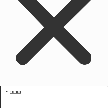
OPINI