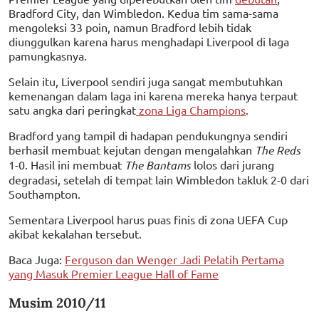
Bradford City, dan Wimbledon. Kedua tim sama-sama
mengoleksi 33 poin, namun Bradford lebih tidak
diunggulkan karena harus menghadapi Liverpool di laga
pamungkasnya.
Selain itu, Liverpool sendiri juga sangat membutuhkan
kemenangan dalam laga ini karena mereka hanya terpaut
satu angka dari peringkat
zona Liga Champions
.
Bradford yang tampil di hadapan pendukungnya sendiri
berhasil membuat kejutan dengan mengalahkan
The Reds
1-0. Hasil ini membuat
The Bantams
lolos dari jurang
degradasi, setelah di tempat lain Wimbledon takluk 2-0 dari
Southampton.
Sementara Liverpool harus puas finis di zona UEFA Cup
akibat kekalahan tersebut.
Baca Juga:
Ferguson dan Wenger Jadi Pelatih Pertama
yang Masuk Premier League Hall of Fame
Musim 2010/11