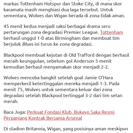
markas Tottenham Hotspur dan Stoke City, di mana skor
kacamata masih menghiasi dua laga tersebut. Untuk
sementara, Wolves dan Wigan berada di zona tidak aman.
45 menit kedua menjadi saksi berbagai drama seru
pertarungan zona degradasi Premier League.
Tottenham
berhasil unggul 1-0 atas Birmingham dan membuat tim
berjuluk
Blues
ini turun ke zona degradasi.
Blackpool membuat kejutan di Old Trafford dengan berhasil
meraih keunggulan, sebelum gol Anderson 5 menit
kemudian berhasil menyamakan skor menjadi 2-2.
Wolves mencoba bangkit setelah goal Jamie O’Hara
memperkecil ketertinggalan mereka menjadi 1-3. Pada
menit 75, Wolves untuk sementara keluar dari zona
degradasi setelah Blackpool tertinggal 3-2 dari tim setan
merah.
Baca Juga:
Perkuat Fondasi Klub, Bukayo Saka Resmi
Perpanjang Kontrak Bersama Arsenal
Di stadion Britannia, Wigan, yang posisinya aman meskipun