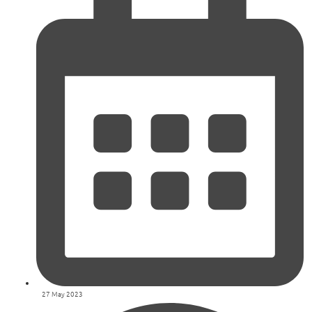
27 May 2023