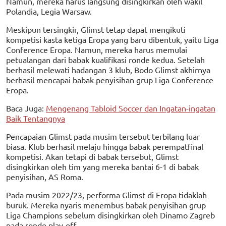
Namun, mereka harus langsung disingkirkan oleh wakil
Polandia, Legia Warsaw.
Meskipun tersingkir, Glimst tetap dapat mengikuti
kompetisi kasta ketiga Eropa yang baru dibentuk, yaitu Liga
Conference Eropa. Namun, mereka harus memulai
petualangan dari babak kualifikasi ronde kedua. Setelah
berhasil melewati hadangan 3 klub, Bodo Glimst akhirnya
berhasil mencapai babak penyisihan grup Liga Conference
Eropa.
Baca Juga:
Mengenang Tabloid Soccer dan Ingatan-ingatan
Baik Tentangnya
Pencapaian Glimst pada musim tersebut terbilang luar
biasa. Klub berhasil melaju hingga babak perempatfinal
kompetisi. Akan tetapi di babak tersebut, Glimst
disingkirkan oleh tim yang mereka bantai 6-1 di babak
penyisihan, AS Roma.
Pada musim 2022/23, performa Glimst di Eropa tidaklah
buruk. Mereka nyaris menembus babak penyisihan grup
Liga Champions sebelum disingkirkan oleh Dinamo Zagreb
pada ronde play-off.