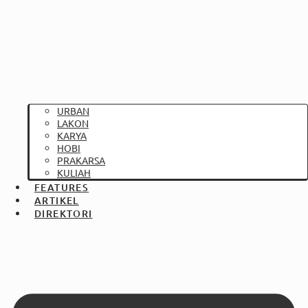
URBAN
LAKON
KARYA
HOBI
PRAKARSA
KULIAH
FEATURES
ARTIKEL
DIREKTORI