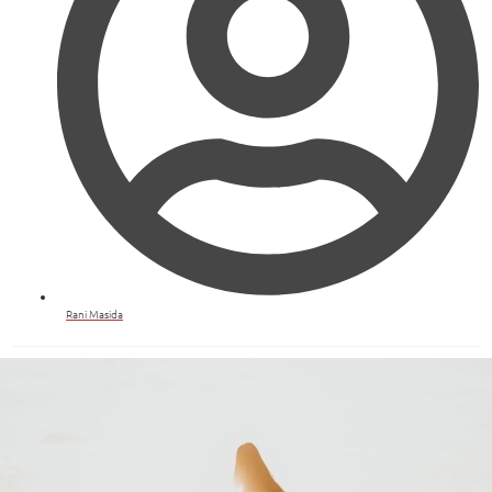
Rani Masida