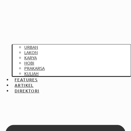
URBAN
LAKON
KARYA
HOBI
PRAKARSA
KULIAH
FEATURES
ARTIKEL
DIREKTORI