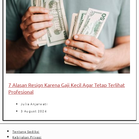
7 Alasan Resign Karena Gaji Kecil Agar Tetap Terlihat
Profesional
Julia Anjarwati
3 August 2024
Tentang Sediksi
Kebijakan Privasi