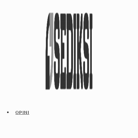
OPINI