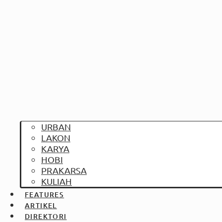
URBAN
LAKON
KARYA
HOBI
PRAKARSA
KULIAH
FEATURES
ARTIKEL
DIREKTORI