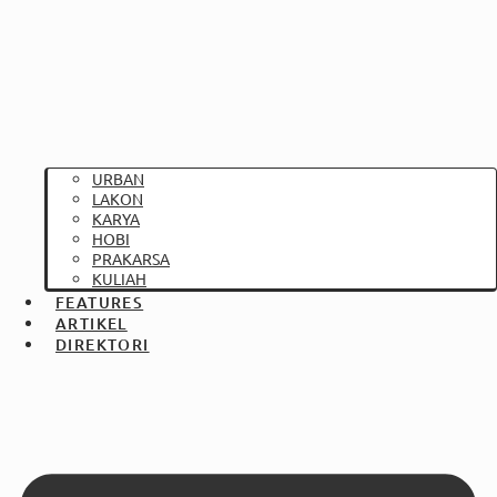
URBAN
LAKON
KARYA
HOBI
PRAKARSA
KULIAH
FEATURES
ARTIKEL
DIREKTORI