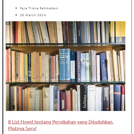
Fara Trisna Rahmadani
30 March 2024
8 List Novel tentang Pernikahan yang Dijodohkan,
Plotnya Seru!