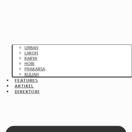
URBAN
LAKON
KARYA
HOBI
PRAKARSA
KULIAH
FEATURES
ARTIKEL
DIREKTORI