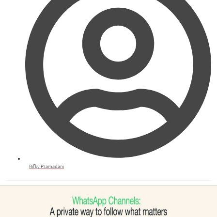
Rifky Pramadani