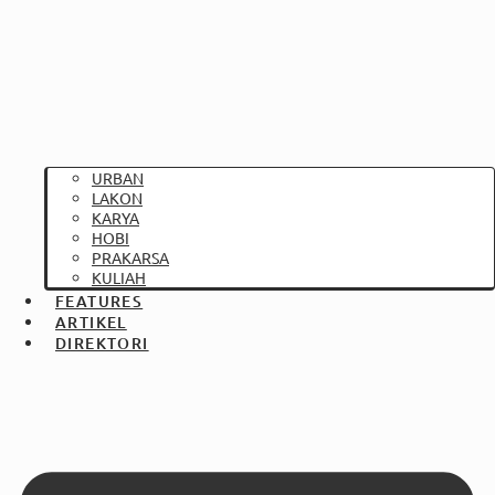
URBAN
LAKON
KARYA
HOBI
PRAKARSA
KULIAH
FEATURES
ARTIKEL
DIREKTORI