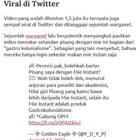
Viral di Twitter
Video yang sudah ditonton 1,5 juta itu ternyata juga
sempat viral di Twitter dan ditanggapi sejumlah warganet.
Sejumlah
warganet
lalu berpolemik menyangkut pautkan
video menukar setandan pisang dengan mie ini bagian dari
“gastro kolonialisme”. Sebagian yang lain menyebut, bahwa
mereka hanya ingin sekedar makan mie instan saja.
👶: Permisi pak, bolehkah barter
Pisang saya dengan Mie Instant?
👮‍♂️: Wah tidak boleh dek, menurut
anjuran para peneliti dan akademisi,
Nilai gizi Pisang yang kamu bawa
lebih daripada Mie Instant, selain itu
Mie Instant adalah produk
Gastrokolonialisme.
👶: *Gabung OPM
https://t.co/2QFAI2kiyJ
— 🦅 Golden Eagle 🦅 (@Y_D_Y_P)
August 13, 2023