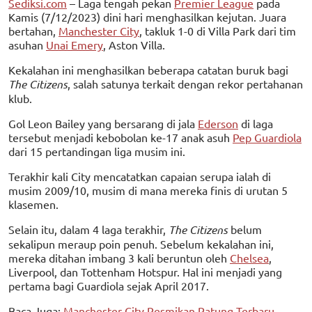
Sediksi.com
– Laga tengah pekan
Premier League
pada
Kamis (7/12/2023) dini hari menghasilkan kejutan. Juara
bertahan,
Manchester City
, takluk 1-0 di Villa Park dari tim
asuhan
Unai Emery
, Aston Villa.
Kekalahan ini menghasilkan beberapa catatan buruk bagi
The Citizens
, salah satunya terkait dengan rekor pertahanan
klub.
Gol Leon Bailey yang bersarang di jala
Ederson
di laga
tersebut menjadi kebobolan ke-17 anak asuh
Pep Guardiola
dari 15 pertandingan liga musim ini.
Terakhir kali City mencatatkan capaian serupa ialah di
musim 2009/10, musim di mana mereka finis di urutan 5
klasemen.
Selain itu, dalam 4 laga terakhir,
The Citizens
belum
sekalipun meraup poin penuh. Sebelum kekalahan ini,
mereka ditahan imbang 3 kali beruntun oleh
Chelsea
,
Liverpool, dan Tottenham Hotspur. Hal ini menjadi yang
pertama bagi Guardiola sejak April 2017.
Baca Juga:
Manchester City Resmikan Patung Terbaru