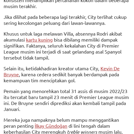
musim terakhir.
Jika dilihat pada beberapa lagi terakhir, City terlihat cukup
sering kecolongan peluang dari lawan-lawannya.
Khusus untuk laga melawan Villa, absennya Rodri akibat
akumulasi
kartu kuning
bisa dibilang memiliki dampak
signifikan. Faktanya, seluruh kekalahan City di Premier
League musim ini terjadi di saat gelandang asal Spanyol
tersebut tidak tampil.
Selain itu, ketidakhadiran kreator utama City,
Kevin De
Bruyne
, karena cedera sedikit banyak berdampak pada
kemampuan tim menciptakan gol.
Pemain yang menorehkan total 31 assis di musim 2022/23
itu tercatat baru tampil 23 menit di Premier League musim
ini. De Bruyne sendiri diprediksi akan kembali tampil pada
Januari.
Mereka juga nampaknya belum mampu menggantikan
peran penting
İlkay Gündoğan
di lini tengah dalam
keberhasilan City merengkuh
treble winners
musim lalu,