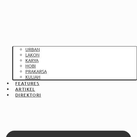
URBAN
LAKON
KARYA
HOBI
PRAKARSA
KULIAH
FEATURES
ARTIKEL
DIREKTORI