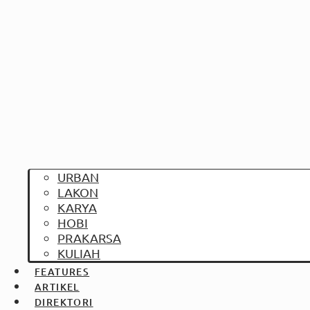
URBAN
LAKON
KARYA
HOBI
PRAKARSA
KULIAH
FEATURES
ARTIKEL
DIREKTORI