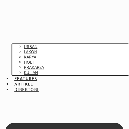
URBAN
LAKON
KARYA
HOBI
PRAKARSA
KULIAH
FEATURES
ARTIKEL
DIREKTORI