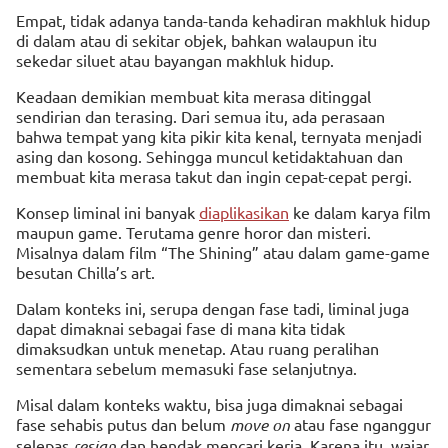
Empat, tidak adanya tanda-tanda kehadiran makhluk hidup
di dalam atau di sekitar objek, bahkan walaupun itu
sekedar siluet atau bayangan makhluk hidup.
Keadaan demikian membuat kita merasa ditinggal
sendirian dan terasing. Dari semua itu, ada perasaan
bahwa tempat yang kita pikir kita kenal, ternyata menjadi
asing dan kosong. Sehingga muncul ketidaktahuan dan
membuat kita merasa takut dan ingin cepat-cepat pergi.
Konsep liminal ini banyak
diaplikasikan
ke dalam karya film
maupun game. Terutama genre horor dan misteri.
Misalnya dalam film “The Shining” atau dalam game-game
besutan Chilla’s art.
Dalam konteks ini, serupa dengan fase tadi, liminal juga
dapat dimaknai sebagai fase di mana kita tidak
dimaksudkan untuk menetap. Atau ruang peralihan
sementara sebelum memasuki fase selanjutnya.
Misal dalam konteks waktu, bisa juga dimaknai sebagai
fase sehabis putus dan belum
move on
atau fase nganggur
selepas
resign
dan hendak mencari kerja. Karena itu, wajar