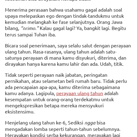
Menerima perasaan bahwa usahamu gagal adalah soal
upaya melepaskan ego dengan tindak-tandukmu untuk
kemudian melangkah ke fase selanjutnya. Orang Jawa
bilang,
“nrimo.”
Kalau gagal lagi? Ya, bangkit lagi. Begitu
terus sampai Tuhan iba.
Bicara soal penerimaan, saya selalu salut dengan perayaan
ulang tahun. Rasa-rasanya, ulang tahun adalah satu-
satunya perayaan di mana kamu disyukuri, diterima, dan
dirayakan hanya karena kamu lahir dan ada. Udah, titik.
Tidak seperti perayaan naik jabatan, peringatan
pernikahan, atau selametan beli rumah baru. Tidak perlu
ada pencapaian apa-apa, kamu diterima sebagaimana
kamu adanya. Lagipula,
perayaan ulang tahun
adalah
kesempatan untuk orang-orang terdekatmu untuk
mengekspresikan betapa mereka mensyukuri
eksistensimu.
Menjelang ulang tahun ke-6, Sediksi
ngga
bisa
mengadakan lomba seperti tahun-tahun sebelumnya.
Merayakan kondisi serba kekurangan, merayakan lagi