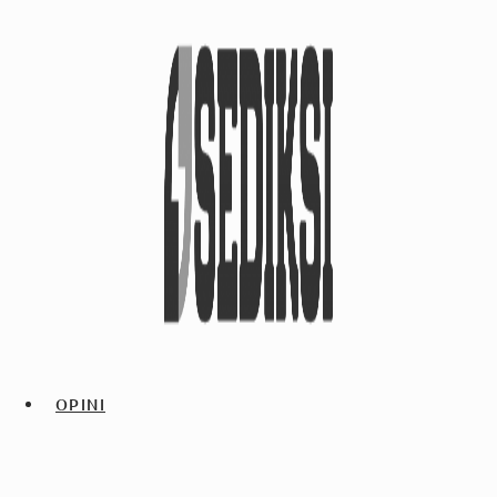
OPINI