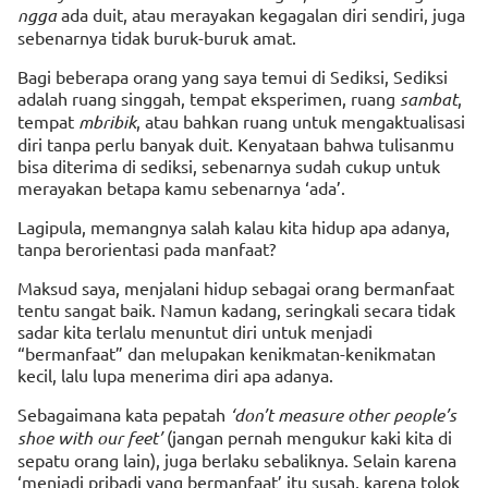
ngga
ada duit, atau merayakan kegagalan diri sendiri, juga
sebenarnya tidak buruk-buruk amat.
Bagi beberapa orang yang saya temui di Sediksi, Sediksi
adalah ruang singgah, tempat eksperimen, ruang
sambat
,
tempat
mbribik
, atau bahkan ruang untuk mengaktualisasi
diri tanpa perlu banyak duit. Kenyataan bahwa tulisanmu
bisa diterima di sediksi, sebenarnya sudah cukup untuk
merayakan betapa kamu sebenarnya ‘ada’.
Lagipula, memangnya salah kalau kita hidup apa adanya,
tanpa berorientasi pada manfaat?
Maksud saya, menjalani hidup sebagai orang bermanfaat
tentu sangat baik. Namun kadang, seringkali secara tidak
sadar kita terlalu menuntut diri untuk menjadi
“bermanfaat” dan melupakan kenikmatan-kenikmatan
kecil, lalu lupa menerima diri apa adanya.
Sebagaimana kata pepatah
‘don’t measure other people’s
shoe with our feet’
(jangan pernah mengukur kaki kita di
sepatu orang lain), juga berlaku sebaliknya. Selain karena
‘menjadi pribadi yang bermanfaat’ itu susah, karena tolok