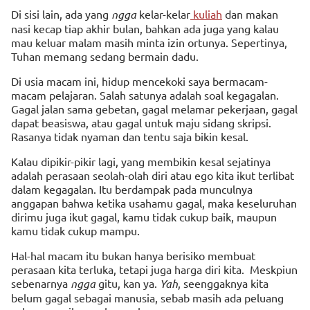
Di sisi lain, ada yang
ngga
kelar-kelar
kuliah
dan makan
nasi kecap tiap akhir bulan, bahkan ada juga yang kalau
mau keluar malam masih minta izin ortunya. Sepertinya,
Tuhan memang sedang bermain dadu.
Di usia macam ini, hidup mencekoki saya bermacam-
macam pelajaran. Salah satunya adalah soal kegagalan.
Gagal jalan sama gebetan, gagal melamar pekerjaan, gagal
dapat beasiswa, atau gagal untuk maju sidang skripsi.
Rasanya tidak nyaman dan tentu saja bikin kesal.
Kalau dipikir-pikir lagi, yang membikin kesal sejatinya
adalah perasaan seolah-olah diri atau ego kita ikut terlibat
dalam kegagalan. Itu berdampak pada munculnya
anggapan bahwa ketika usahamu gagal, maka keseluruhan
dirimu juga ikut gagal, kamu tidak cukup baik, maupun
kamu tidak cukup mampu.
Hal-hal macam itu bukan hanya berisiko membuat
perasaan kita terluka, tetapi juga harga diri kita. Meskpiun
sebenarnya
ngga
gitu, kan ya.
Yah
, seenggaknya kita
belum gagal sebagai manusia, sebab masih ada peluang