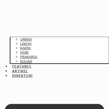
URBAN
LAKON
KARYA
HOBI
PRAKARSA
KULIAH
FEATURES
ARTIKEL
DIREKTORI