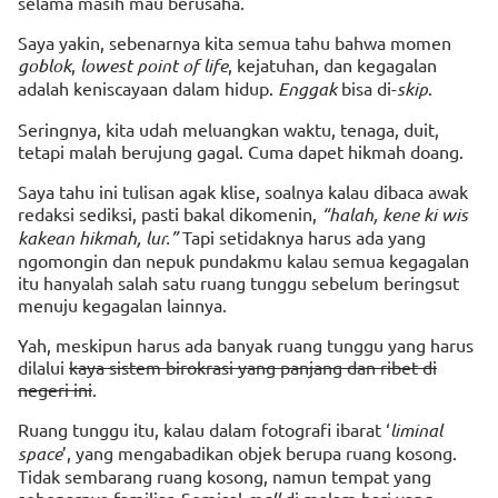
selama masih mau berusaha.
Saya yakin, sebenarnya kita semua tahu bahwa momen
goblok
,
lowest point of life
, kejatuhan, dan kegagalan
adalah keniscayaan dalam hidup.
Enggak
bisa di-
skip
.
Seringnya, kita udah meluangkan waktu, tenaga, duit,
tetapi malah berujung gagal. Cuma dapet hikmah doang.
Saya tahu ini tulisan agak klise, soalnya kalau dibaca awak
redaksi sediksi, pasti bakal dikomenin,
“halah, kene ki wis
kakean hikmah, lur.”
Tapi setidaknya harus ada yang
ngomongin dan nepuk pundakmu kalau semua kegagalan
itu hanyalah salah satu ruang tunggu sebelum beringsut
menuju kegagalan lainnya.
Yah, meskipun harus ada banyak ruang tunggu yang harus
dilalui
kaya sistem birokrasi yang panjang dan ribet di
negeri ini
.
Ruang tunggu itu, kalau dalam fotografi ibarat ‘
liminal
space
’, yang mengabadikan objek berupa ruang kosong.
Tidak sembarang ruang kosong, namun tempat yang
sebenarnya familiar. Semisal
di malam hari yang