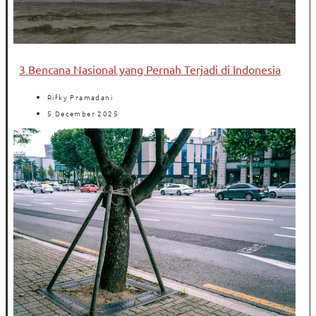
3 Bencana Nasional yang Pernah Terjadi di Indonesia
Rifky Pramadani
5 December 2025