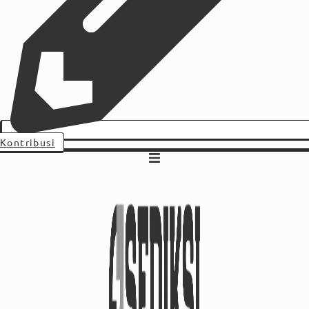
Kontribusi