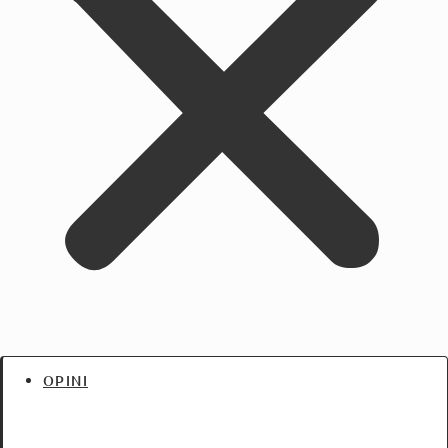
OPINI