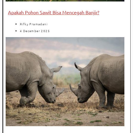
Apakah Pohon Sawit Bisa Mencegah Banjir?
Rifky Pramadani
4 December 2025