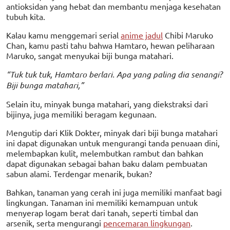
antioksidan yang hebat dan membantu menjaga kesehatan
tubuh kita.
Kalau kamu menggemari serial
anime jadul
Chibi Maruko
Chan, kamu pasti tahu bahwa Hamtaro, hewan peliharaan
Maruko, sangat menyukai biji bunga matahari.
“Tuk tuk tuk, Hamtaro berlari. Apa yang paling dia senangi?
Biji bunga matahari,”
Selain itu, minyak bunga matahari, yang diekstraksi dari
bijinya, juga memiliki beragam kegunaan.
Mengutip dari Klik Dokter, minyak dari biji bunga matahari
ini dapat digunakan untuk mengurangi tanda penuaan dini,
melembapkan kulit, melembutkan rambut dan bahkan
dapat digunakan sebagai bahan baku dalam pembuatan
sabun alami. Terdengar menarik, bukan?
Bahkan, tanaman yang cerah ini juga memiliki manfaat bagi
lingkungan. Tanaman ini memiliki kemampuan untuk
menyerap logam berat dari tanah, seperti timbal dan
arsenik, serta mengurangi
pencemaran lingkungan
.