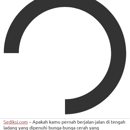
Sediksi.com
– Apakah kamu pernah berjalan-jalan di tengah
ladang yang dipenuhi bunga-bunga cerah yang