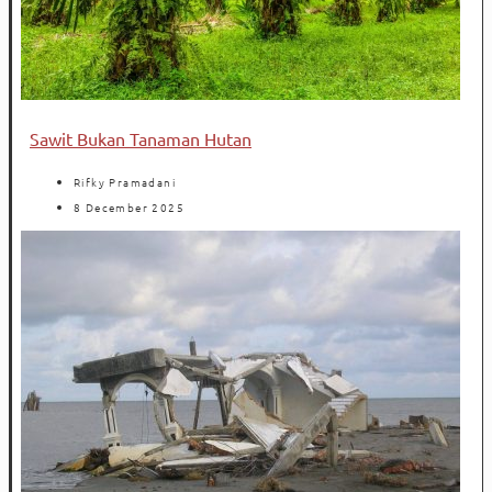
Sawit Bukan Tanaman Hutan
Rifky Pramadani
8 December 2025