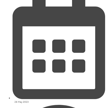
26 May 2023