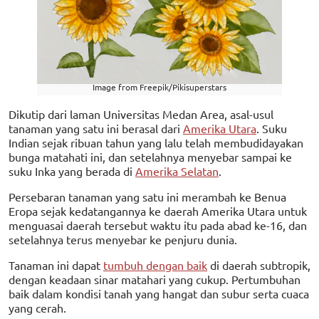
Image from Freepik/Pikisuperstars
Dikutip dari laman Universitas Medan Area, asal-usul
tanaman yang satu ini berasal dari
Amerika Utara
. Suku
Indian sejak ribuan tahun yang lalu telah membudidayakan
bunga matahati ini, dan setelahnya menyebar sampai ke
suku Inka yang berada di
Amerika Selatan
.
Persebaran tanaman yang satu ini merambah ke Benua
Eropa sejak kedatangannya ke daerah Amerika Utara untuk
menguasai daerah tersebut waktu itu pada abad ke-16, dan
setelahnya terus menyebar ke penjuru dunia.
Tanaman ini dapat
tumbuh dengan baik
di daerah subtropik,
dengan keadaan sinar matahari yang cukup. Pertumbuhan
baik dalam kondisi tanah yang hangat dan subur serta cuaca
yang cerah.