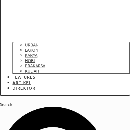
URBAN
LAKON
KARYA
HOBI
PRAKARSA
KULIAH
FEATURES
ARTIKEL
DIREKTORI
Search