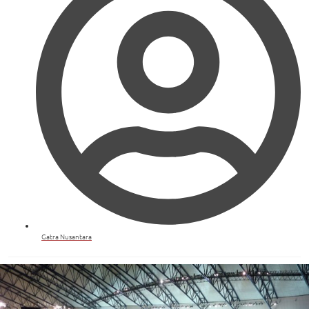
Gatra Nusantara