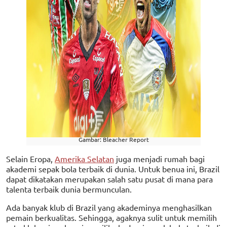
Gambar: Bleacher Report
Selain Eropa,
Amerika Selatan
juga menjadi rumah bagi
akademi sepak bola terbaik di dunia. Untuk benua ini, Brazil
dapat dikatakan merupakan salah satu pusat di mana para
talenta terbaik dunia bermunculan.
Ada banyak klub di Brazil yang akademinya menghasilkan
pemain berkualitas. Sehingga, agaknya sulit untuk memilih