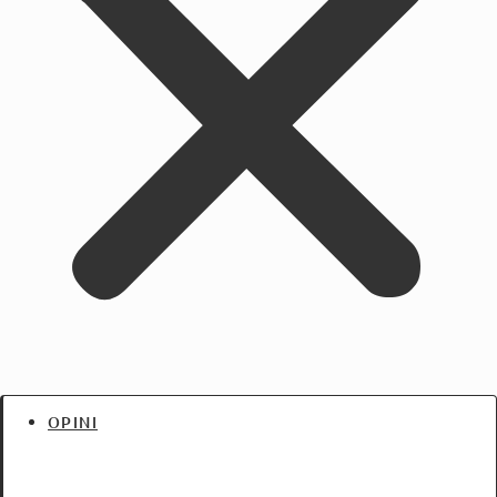
OPINI