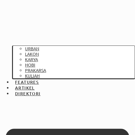
URBAN
LAKON
KARYA
HOBI
PRAKARSA
KULIAH
FEATURES
ARTIKEL
DIREKTORI