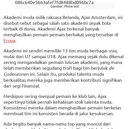
Gambar: Pinterest
Akademi muda milik raksasa Belanda, Ajax Amsterdam, ini
disebut-sebut sebagai salah satu akademi sepak bola
terbaik di dunia. Akademi Ajax terkenal banyak
menghasilkan pemain-pemain berbakat yang tersebar di
Eropa
.
Akademi ini sendiri memiliki 13 tim muda berbagai usia,
mulai dari U7 sampai U18. Ajax memang sejak dulu dikenal
sering mengandalkan pemain lulusan akademi, yang mana
telah memberikan segudang trofi bagi tim berjuluk
de
Godenzonen
ini. Selain itu, produksi talenta muda
berkualitas mereka juga memberikan kontribusi signifikan
dari segi finansial.
Meskipun sering menjual pemain ke klub lain, Ajax
sepertinya tidak pernah kehabisan stok talenta muda.
Konsistensi mereka dalam menghasilkan pemain berkelas
membuat tim ini konsisten berada di jalur kesuksesan.
Ada begitu banyak nama-nama top yang muncul dari