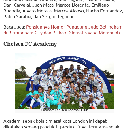
Dani Carvajal, Juan Mata, Marcos Llorente, Emiliano
Buendia, Alvaro Morata, Marcos Alonso, Nacho Fernandez,
Pablo Sarabia, dan Sergio Reguilon.
Baca Juga:
Pensiunnya Nomor Punggung Jude Bellingham
di Birmingham City dan Pilihan Dilematis yang Membuntuti
Chelsea FC Academy
Gambar: Chelsea Football Club
Akademi sepak bola tim asal kota London ini dapat
dikatakan sedang produktif-produktifnya, terutama sejak