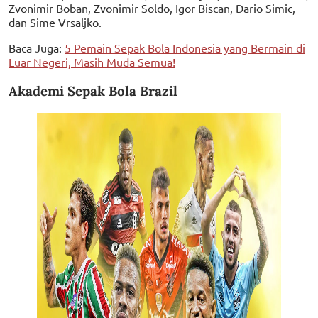
Zvonimir Boban, Zvonimir Soldo, Igor Biscan, Dario Simic,
dan Sime Vrsaljko.
Baca Juga:
5 Pemain Sepak Bola Indonesia yang Bermain di
Luar Negeri, Masih Muda Semua!
Akademi Sepak Bola Brazil