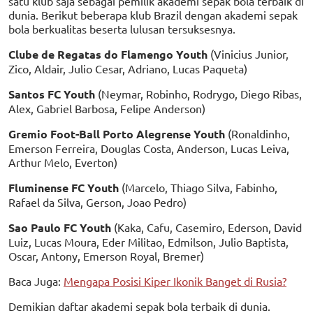
satu klub saja sebagai pemilik akademi sepak bola terbaik di
dunia. Berikut beberapa klub Brazil dengan akademi sepak
bola berkualitas beserta lulusan tersuksesnya.
Clube de Regatas do Flamengo Youth
(Vinicius Junior,
Zico, Aldair, Julio Cesar, Adriano, Lucas Paqueta)
Santos FC Youth
(Neymar, Robinho, Rodrygo, Diego Ribas,
Alex, Gabriel Barbosa, Felipe Anderson)
Gremio Foot-Ball Porto Alegrense Youth
(Ronaldinho,
Emerson Ferreira, Douglas Costa, Anderson, Lucas Leiva,
Arthur Melo, Everton)
Fluminense FC Youth
(Marcelo, Thiago Silva, Fabinho,
Rafael da Silva, Gerson, Joao Pedro)
Sao Paulo FC Youth
(Kaka, Cafu, Casemiro, Ederson, David
Luiz, Lucas Moura, Eder Militao, Edmilson, Julio Baptista,
Oscar, Antony, Emerson Royal, Bremer)
Baca Juga:
Mengapa Posisi Kiper Ikonik Banget di Rusia?
Demikian daftar akademi sepak bola terbaik di dunia.