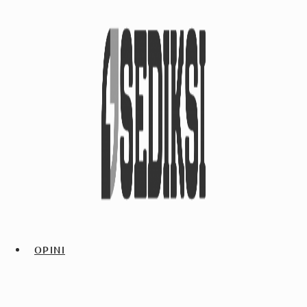
OPINI