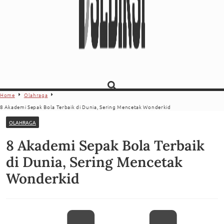
Home
Olahraga
8 Akademi Sepak Bola Terbaik di Dunia, Sering Mencetak Wonderkid
OLAHRAGA
8 Akademi Sepak Bola Terbaik
di Dunia, Sering Mencetak
Wonderkid