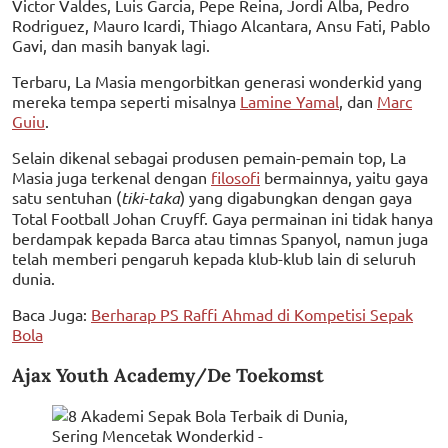
Victor Valdes, Luis Garcia, Pepe Reina, Jordi Alba, Pedro
Rodriguez, Mauro Icardi, Thiago Alcantara, Ansu Fati, Pablo
Gavi, dan masih banyak lagi.
Terbaru, La Masia mengorbitkan generasi wonderkid yang
mereka tempa seperti misalnya
Lamine Yamal
, dan
Marc
Guiu
.
Selain dikenal sebagai produsen pemain-pemain top, La
Masia juga terkenal dengan
filosofi
bermainnya, yaitu gaya
satu sentuhan (
tiki-taka
) yang digabungkan dengan gaya
Total Football Johan Cruyff. Gaya permainan ini tidak hanya
berdampak kepada Barca atau timnas Spanyol, namun juga
telah memberi pengaruh kepada klub-klub lain di seluruh
dunia.
Baca Juga:
Berharap PS Raffi Ahmad di Kompetisi Sepak
Bola
Ajax Youth Academy/De Toekomst