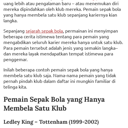
uang lebih atau pengalaman baru – atau menemukan diri
mereka dipindahkan oleh klub mereka. Pemain sepak bola
yang hanya membela satu klub sepanjang kariernya kian
langka.
Sepanjang
sejarah sepak bola
, permainan ini menyimpan
beberapa cerita istimewa tentang para pemain yang
mengabdikan seluruh karier mereka hanya untuk satu klub.
Para pemain tersebut adalah jenis yang semakin langka–
dan mereka layak mendapatkan tempat istimewa para
penggemar.
Inilah beberapa contoh pemain sepak bola yang hanya
membela satu klub saja. Nama-nama pemain yang tidak
pernah pindah klub dalam daftar ini mungkin familiar di
telinga kita.
Pemain Sepak Bola yang Hanya
Membela Satu Klub
Ledley King – Tottenham (1999-2002)