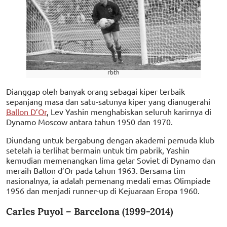
rbth
Dianggap oleh banyak orang sebagai kiper terbaik
sepanjang masa dan satu-satunya kiper yang dianugerahi
Ballon D’Or
, Lev Yashin menghabiskan seluruh karirnya di
Dynamo Moscow antara tahun 1950 dan 1970.
Diundang untuk bergabung dengan akademi pemuda klub
setelah ia terlihat bermain untuk tim pabrik, Yashin
kemudian memenangkan lima gelar Soviet di Dynamo dan
meraih Ballon d’Or pada tahun 1963. Bersama tim
nasionalnya, ia adalah pemenang medali emas Olimpiade
1956 dan menjadi runner-up di Kejuaraan Eropa 1960.
Carles Puyol – Barcelona (1999-2014)