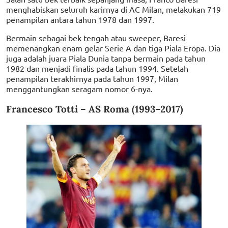
menghabiskan seluruh karirnya di AC Milan, melakukan 719
penampilan antara tahun 1978 dan 1997.
Bermain sebagai bek tengah atau sweeper, Baresi
memenangkan enam gelar Serie A dan tiga Piala Eropa. Dia
juga adalah juara Piala Dunia tanpa bermain pada tahun
1982 dan menjadi finalis pada tahun 1994. Setelah
penampilan terakhirnya pada tahun 1997, Milan
menggantungkan seragam nomor 6-nya.
Francesco Totti – AS Roma (1993–2017)