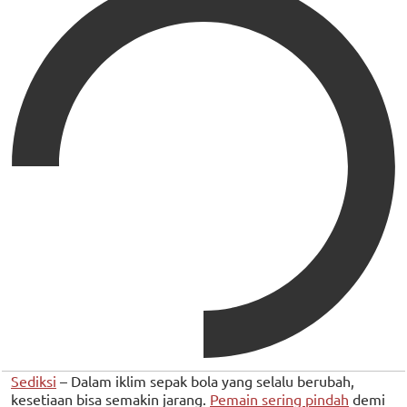
Sediksi
– Dalam iklim sepak bola yang selalu berubah,
kesetiaan bisa semakin jarang.
Pemain sering pindah
demi