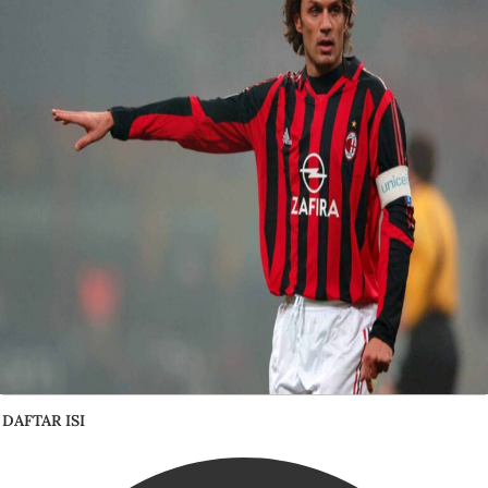
DAFTAR ISI