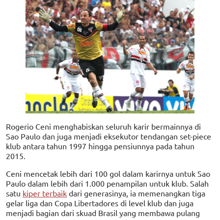
Rogerio Ceni menghabiskan seluruh karir bermainnya di
Sao Paulo dan juga menjadi eksekutor tendangan set-piece
klub antara tahun 1997 hingga pensiunnya pada tahun
2015.
Ceni mencetak lebih dari 100 gol dalam karirnya untuk Sao
Paulo dalam lebih dari 1.000 penampilan untuk klub. Salah
satu
kiper terbaik
dari generasinya, ia memenangkan tiga
gelar liga dan Copa Libertadores di level klub dan juga
menjadi bagian dari skuad Brasil yang membawa pulang