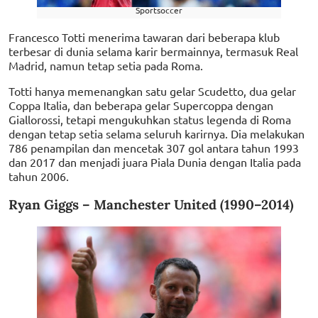
Sportsoccer
Francesco Totti menerima tawaran dari beberapa klub
terbesar di dunia selama karir bermainnya, termasuk Real
Madrid, namun tetap setia pada Roma.
Totti hanya memenangkan satu gelar Scudetto, dua gelar
Coppa Italia, dan beberapa gelar Supercoppa dengan
Giallorossi, tetapi mengukuhkan status legenda di Roma
dengan tetap setia selama seluruh karirnya. Dia melakukan
786 penampilan dan mencetak 307 gol antara tahun 1993
dan 2017 dan menjadi juara Piala Dunia dengan Italia pada
tahun 2006.
Ryan Giggs – Manchester United (1990–2014)