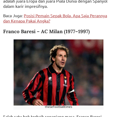
adalah juara Eropa dan juara Piala Dunia dengan Spanyol
dalam karir impresifnya.
Baca Juga:
Posisi Pemain Sepak Bola, Apa Saja Perannya
dan Kenapa Pakai Angka?
Franco Baresi – AC Milan (1977–1997)
thesefootballtimes
Salah satu bek terbaik sepanjang masa, Franco Baresi