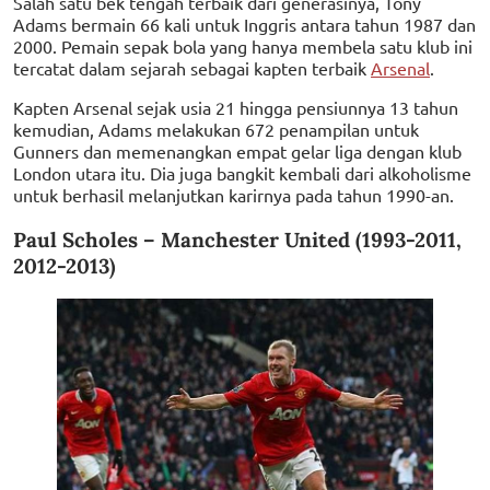
Salah satu bek tengah terbaik dari generasinya, Tony
Adams bermain 66 kali untuk Inggris antara tahun 1987 dan
2000. Pemain sepak bola yang hanya membela satu klub ini
tercatat dalam sejarah sebagai kapten terbaik
Arsenal
.
Kapten Arsenal sejak usia 21 hingga pensiunnya 13 tahun
kemudian, Adams melakukan 672 penampilan untuk
Gunners dan memenangkan empat gelar liga dengan klub
London utara itu. Dia juga bangkit kembali dari alkoholisme
untuk berhasil melanjutkan karirnya pada tahun 1990-an.
Paul Scholes – Manchester United (1993-2011,
2012-2013)