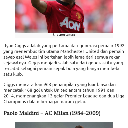
thesportsman
Ryan Giggs adalah yang pertama dari generasi pemain 1992
yang menembus tim utama Manchester United dan pemain
sayap asal Wales ini bertahan lebih lama dari semua rekan
sejawatnya. Giggs menjadi salah satu dari generasi itu yang
tercatat sebagai pemain sepak bola yang hanya membela
satu klub.
Giggs mencatatkan 963 penampilan yang luar biasa dan
mencetak 168 gol untuk United antara tahun 1991 dan
2014, memenangkan 13 gelar Premier League dan dua Liga
Champions dalam berbagai macam gelar.
Paolo Maldini – AC Milan (1984–2009)