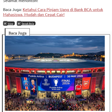
Selamat menonton!
Baca Juga:
Ketahui Cara Pinjam Uang di Bank BCA untuk
Mahasiswa, Mudah dan Cepat Cair!
blog
Sepak Bola
Baca Juga