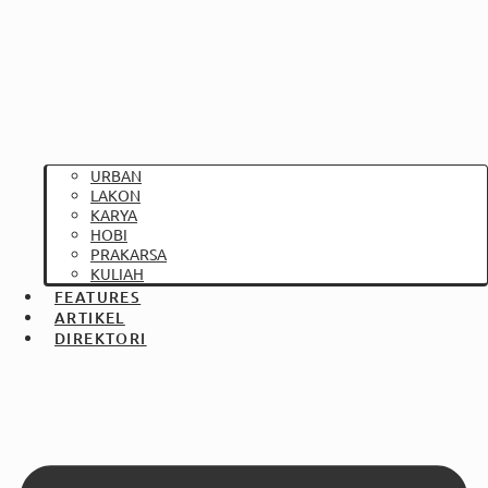
URBAN
LAKON
KARYA
HOBI
PRAKARSA
KULIAH
FEATURES
ARTIKEL
DIREKTORI