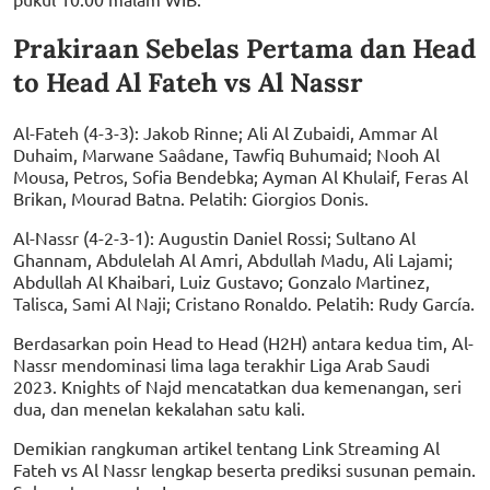
Prakiraan Sebelas Pertama dan Head
to Head Al Fateh vs Al Nassr
Al-Fateh (4-3-3): Jakob Rinne; Ali Al Zubaidi, Ammar Al
Duhaim, Marwane Saâdane, Tawfiq Buhumaid; Nooh Al
Mousa, Petros, Sofia Bendebka; Ayman Al Khulaif, Feras Al
Brikan, Mourad Batna. Pelatih: Giorgios Donis.
Al-Nassr (4-2-3-1): Augustin Daniel Rossi; Sultano Al
Ghannam, Abdulelah Al Amri, Abdullah Madu, Ali Lajami;
Abdullah Al Khaibari, Luiz Gustavo; Gonzalo Martinez,
Talisca, Sami Al Naji; Cristano Ronaldo. Pelatih: Rudy García.
Berdasarkan poin Head to Head (H2H) antara kedua tim, Al-
Nassr mendominasi lima laga terakhir Liga Arab Saudi
2023. Knights of Najd mencatatkan dua kemenangan, seri
dua, dan menelan kekalahan satu kali.
Demikian rangkuman artikel tentang Link Streaming Al
Fateh vs Al Nassr lengkap beserta prediksi susunan pemain.