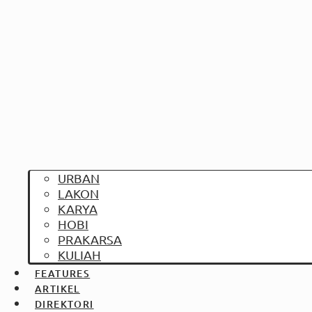
URBAN
LAKON
KARYA
HOBI
PRAKARSA
KULIAH
FEATURES
ARTIKEL
DIREKTORI