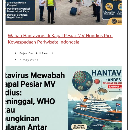
Wabah Hantavirus di Kapal Pesiar MV Hondius Picu
Kewaspadaan Pariwisata Indonesia
Fajar Dwi Ariffandhi
7 May 2026