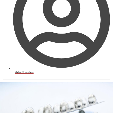
Gatra Nusantara