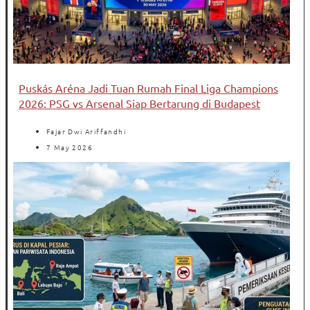
Puskás Aréna Jadi Tuan Rumah Final Liga Champions
2026: PSG vs Arsenal Siap Bertarung di Budapest
Fajar Dwi Ariffandhi
7 May 2026