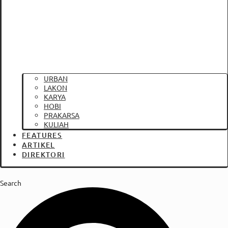
URBAN
LAKON
KARYA
HOBI
PRAKARSA
KULIAH
FEATURES
ARTIKEL
DIREKTORI
Search