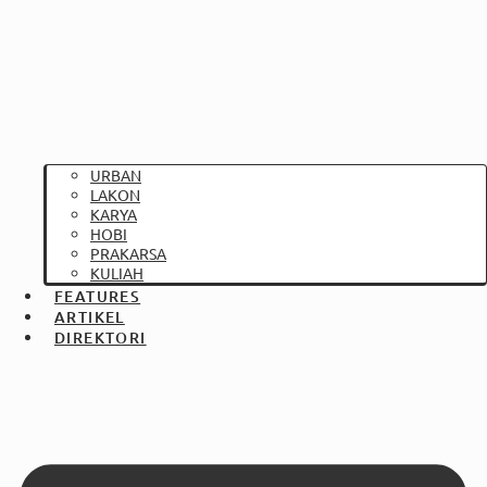
URBAN
LAKON
KARYA
HOBI
PRAKARSA
KULIAH
FEATURES
ARTIKEL
DIREKTORI