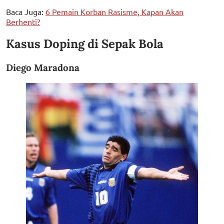
Baca Juga:
6 Pemain Korban Rasisme, Kapan Akan
Berhenti?
Kasus Doping di Sepak Bola
Diego Maradona