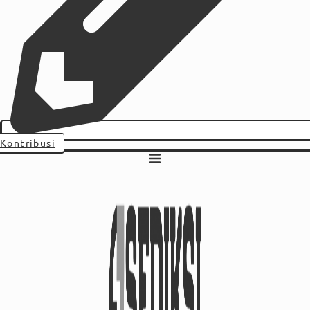
Kontribusi